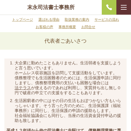
末永司法書士事務所
トップページ
選ばれる理由
取扱業務の案内
サービスの流れ
お客様の声
事務所概要
お問合せ
代表者ごあいさつ
大企業に勤めたこともありません。生活弱者を支援しよう
と言う思いでいます。
ホームレス収容施設を訪問して支援活動をしています。
債務整理でも生活困難者のためには、生活保護申請に同行
しますし、債務整理費用の支払いも困難な場合には
法テラス
が使えるのであれば利用し、実質持ち出し無し０
円で破産の申立ての支援をすることもあります。
生活困窮者の中にはその日の生活もおぼつかない方もいら
っしゃいます。そう言った方のために、生活保護課（福祉
事務所）に同行し、生活保護の申請の援助もします。
社会福祉協議会にも同行し、当座の生活資金貸付申込の援
助も致します。
平成１２年頃から他の司法書士に先駆けて、
債務整理
業務に専