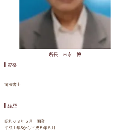
所長 末永 博
資格
司法書士
経歴
昭和６３年５月 開業
平成１年5から平成５年５月