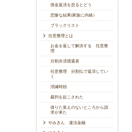
借金返済を怠るとどう
悲惨な結果(家族に内緒）
ブラックリスト
任意整理とは
お金を返して解決する 任意整
理
分割弁済償還表
任意整理 分割払で返済してい
く
消滅時効
裁判を起こされた
借りた覚えのないところから請
求が来た
やみきん 違法金融