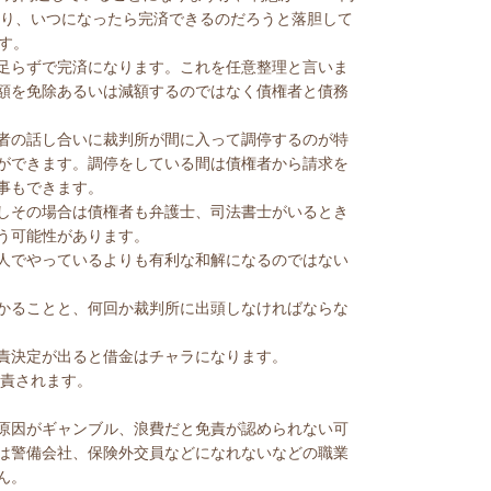
とになり、いつになったら完済できるのだろうと落胆して
す。
り5年足らずで完済になります。これを任意整理と言いま
額を免除あるいは減額するのではなく債権者と債務
者の話し合いに裁判所が間に入って調停するのが特
ができます。調停をしている間は債権者から請求を
事もできます。
しその場合は債権者も弁護士、司法書士がいるとき
う可能性があります。
人でやっているよりも有利な和解になるのではない
かることと、何回か裁判所に出頭しなければならな
責決定が出ると借金はチャラになります。
免責されます。
原因がギャンブル、浪費だと免責が認められない可
は警備会社、保険外交員などになれないなどの職業
ん。