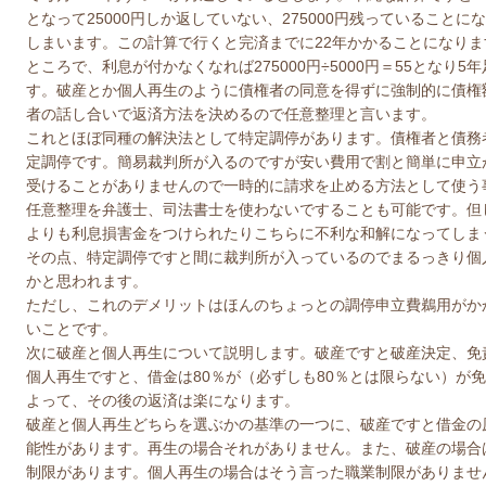
となって25000円しか返していない、275000円残っているこ
しまいます。この計算で行くと完済までに22年かかることになりま
ところで、利息が付かなくなれば275000円÷5000円＝55とな
す。破産とか個人再生のように債権者の同意を得ずに強制的に債権
者の話し合いで返済方法を決めるので任意整理と言います。
これとほぼ同種の解決法として特定調停があります。債権者と債務
定調停です。簡易裁判所が入るのですが安い費用で割と簡単に申立
受けることがありませんので一時的に請求を止める方法として使う
任意整理を弁護士、司法書士を使わないですることも可能です。但
よりも利息損害金をつけられたりこちらに不利な和解になってしま
その点、特定調停ですと間に裁判所が入っているのでまるっきり個
かと思われます。
ただし、これのデメリットはほんのちょっとの調停申立費鵜用がか
いことです。
次に破産と個人再生について説明します。破産ですと破産決定、免
個人再生ですと、借金は80％が（必ずしも80％とは限らない）が
よって、その後の返済は楽になります。
破産と個人再生どちらを選ぶかの基準の一つに、破産ですと借金の
能性があります。再生の場合それがありません。また、破産の場合
制限があります。個人再生の場合はそう言った職業制限がありませ