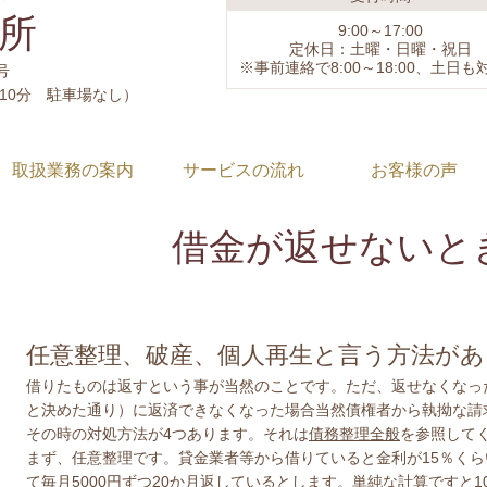
所
9:00～17:00
定休日：土曜・日曜・祝日
※事前連絡で8:00～18:00、土日も
号
10分 駐車場なし）
取扱業務の案内
サービスの流れ
お客様の声
借金が返せないと
任意整理、破産、個人再生と言う方法があ
借りたものは返すという事が当然のことです。ただ、返せなくなっ
と決めた通り）に返済できなくなった場合当然債権者から執拗な請
その時の対処方法が4つあります。それは
債務整理全般
を参照して
まず、任意整理です。貸金業者等から借りていると金利が15％くら
て毎月5000円ずつ20か月返しているとします。単純な計算ですと1